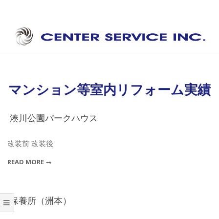
Skip
to
content
セ
Secondary
ン
Navigation
タ
Menu
マンション等室内リフォーム実績
ー
サ
湊川公園パークハウス
2024-
ー
04-
改装前 改装後
ビ
20
READ MORE →
ス
保養所（洲本）
2023-