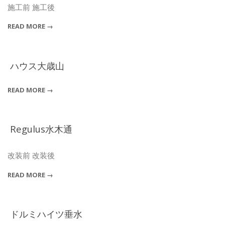
08-
施工前 施工後
04
READ MORE →
ハウス大歳山
2021-
READ MORE →
07-
12
Regulus水木通
2019-
07-
改装前 改装後
22
READ MORE →
ドルミハイツ垂水