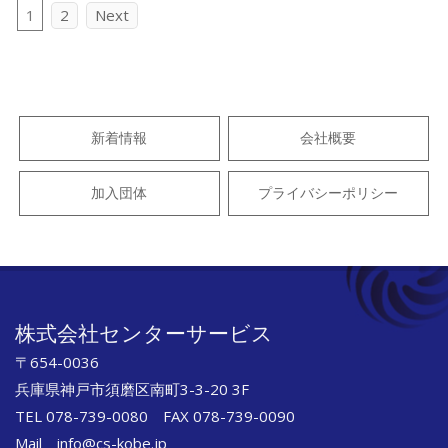
Posts
1
2
Next
navigation
新着情報
会社概要
加入団体
プライバシーポリシー
株式会社センターサービス
〒654-0036
兵庫県神戸市須磨区南町3-3-20 3F
TEL 078-739-0080 FAX 078-739-0090
Mail info@cs-kobe.jp