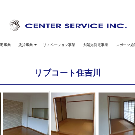
セ
ン
宅事業
賃貸事業
リノベーション事業
太陽光発電事業
スポーツ施
タ
ー
リブコート住吉川
サ
ー
ビ
ス