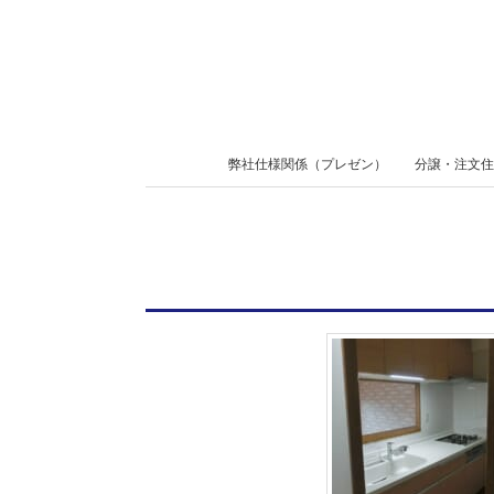
Skip
to
content
Secondary
弊社仕様関係（プレゼン）
分譲・注文住
Navigation
Menu