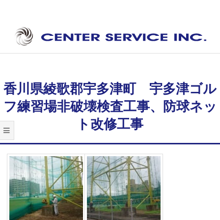
Skip
to
content
セ
Secondary
ン
Navigation
タ
Menu
香川県綾歌郡宇多津町 宇多津ゴル
ー
フ練習場非破壊検査工事、防球ネッ
サ
ト改修工事
ー
ビ
ス