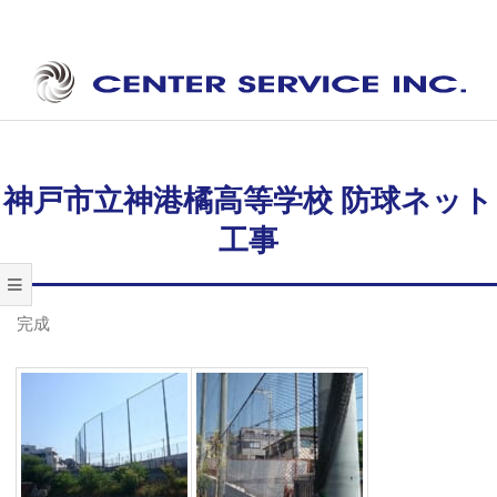
Skip
to
content
セ
Secondary
ン
Navigation
タ
Menu
神戸市立神港橘高等学校 防球ネット
ー
工事
サ
ー
完成
ビ
ス