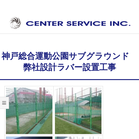
Skip
to
content
セ
Secondary
ン
Navigation
タ
Menu
神戸総合運動公園サブグラウンド
ー
弊社設計ラバー設置工事
サ
ー
ビ
ス