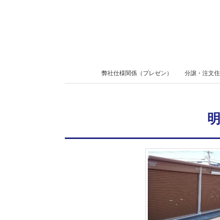
Skip
to
content
Secondary
弊社仕様関係（プレゼン）
分譲・注文住
Navigation
Menu