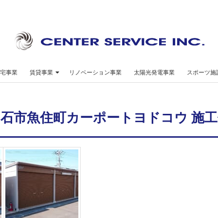
セ
ン
宅事業
賃貸事業
リノベーション事業
太陽光発電事業
スポーツ施
タ
ー
明石市魚住町カーポートヨドコウ 施工
サ
ー
ビ
ス