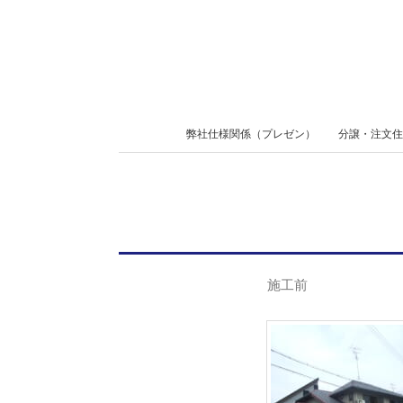
Skip
to
content
Secondary
弊社仕様関係（プレゼン）
分譲・注文住
Navigation
Menu
施工前