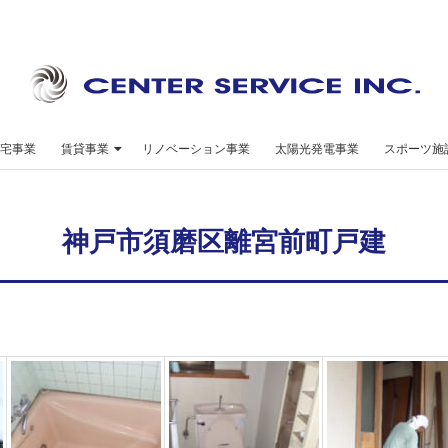
セ
ン
宅事業
賃貸事業
リノベーション事業
太陽光発電事業
スポーツ施
タ
ー
神戸市須磨区離宮前町戸建
サ
ー
ビ
ス