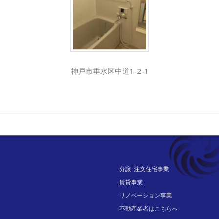
神戸市垂水区中道1-2-1
分譲･注文住宅事業
賃貸事業
リノベーション事業
不動産業者はこちらへ