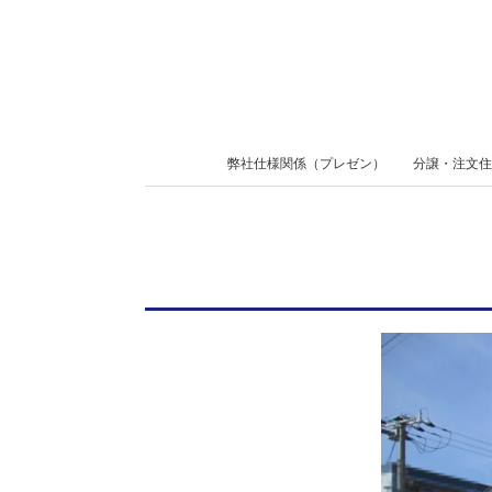
Skip
to
content
Secondary
弊社仕様関係（プレゼン）
分譲・注文住
Navigation
Menu