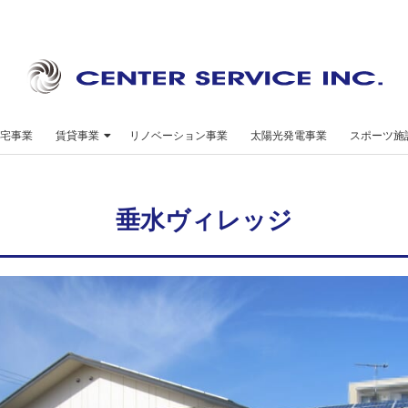
セ
ン
宅事業
賃貸事業
リノベーション事業
太陽光発電事業
スポーツ施
タ
ー
垂水ヴィレッジ
サ
ー
ビ
ス