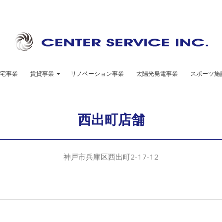
セ
ン
宅事業
賃貸事業
リノベーション事業
太陽光発電事業
スポーツ施
タ
ー
西出町店舗
サ
ー
ビ
神戸市兵庫区西出町2-17-12
ス