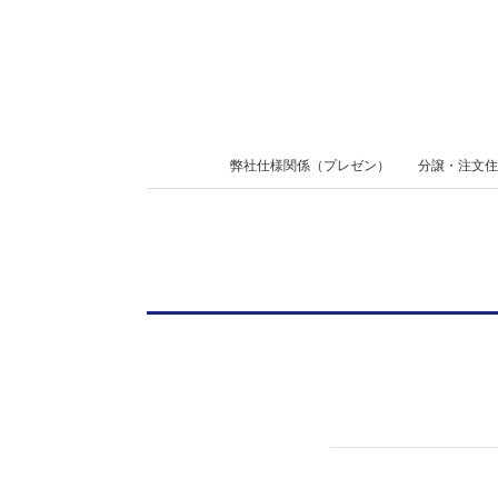
Skip
to
content
Secondary
弊社仕様関係（プレゼン）
分譲・注文住
Navigation
Menu
2019-
06-