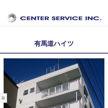
Skip
to
content
セ
Secondary
ン
Navigation
タ
Menu
有馬道ハイツ
ー
サ
ー
ビ
ス