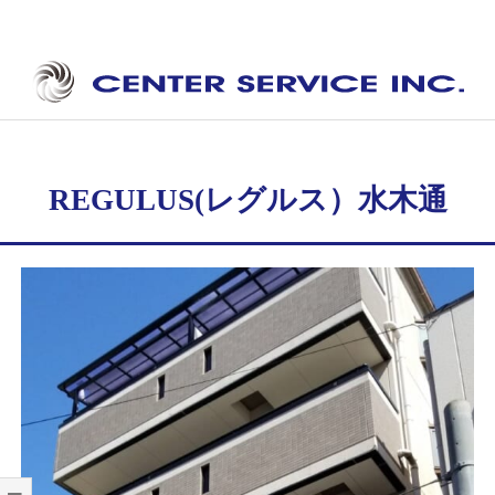
Skip
to
content
セ
Secondary
ン
Navigation
タ
Menu
REGULUS(レグルス）水木通
ー
サ
ー
ビ
ス