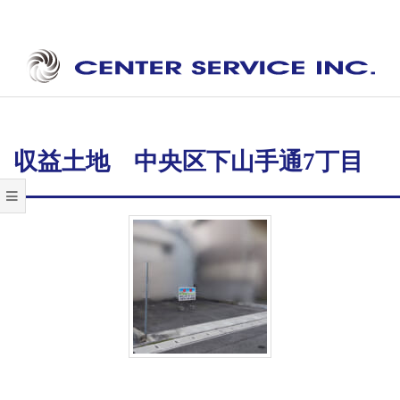
Skip
to
content
セ
Secondary
ン
Navigation
タ
Menu
収益土地 中央区下山手通7丁目
ー
サ
ー
ビ
ス