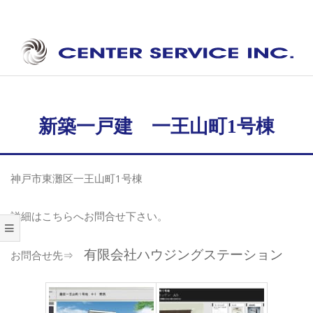
Skip
to
content
セ
Secondary
ン
Navigation
タ
Menu
新築一戸建 一王山町1号棟
ー
サ
神戸市東灘区一王山町1号棟
ー
ビ
詳細はこちらへお問合せ下さい。
ス
有限会社ハウジングステーション
お問合せ先⇒