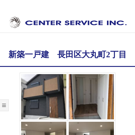
Skip
to
content
セ
Secondary
ン
Navigation
タ
Menu
新築一戸建 長田区大丸町2丁目
ー
サ
ー
ビ
ス