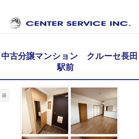
Skip
to
content
セ
Secondary
ン
Navigation
タ
Menu
中古分譲マンション クルーセ長田
ー
駅前
サ
ー
ビ
ス