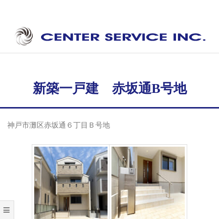
Skip
to
content
セ
Secondary
ン
Navigation
タ
Menu
新築一戸建 赤坂通B号地
ー
サ
神戸市灘区赤坂通６丁目Ｂ号地
ー
ビ
ス