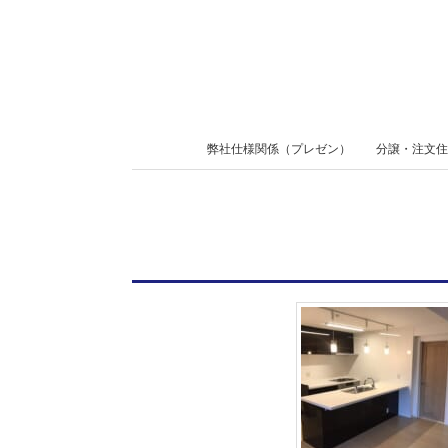
Skip
to
content
Secondary
弊社仕様関係（プレゼン）
分譲・注文住
Navigation
Menu