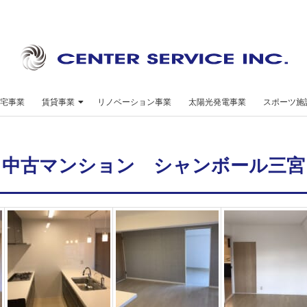
セ
ン
宅事業
賃貸事業
リノベーション事業
太陽光発電事業
スポーツ施
タ
ー
中古マンション シャンボール三宮
サ
ー
ビ
ス