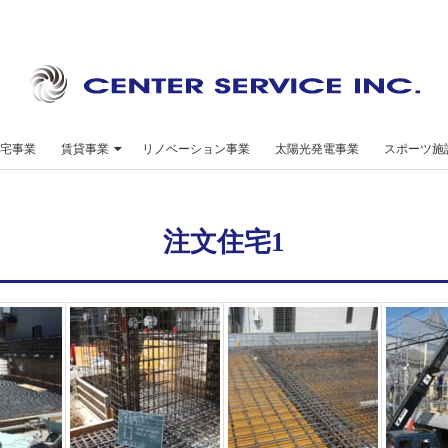
セ
ン
宅事業
賃貸事業
リノベーション事業
太陽光発電事業
スポーツ施
タ
ー
注文住宅1
サ
ー
ビ
ス