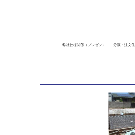
Skip
to
content
Secondary
弊社仕様関係（プレゼン）
分譲・注文住
Navigation
Menu