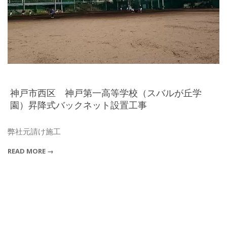
神戸市西区 神戸第一高等学校（スバルが丘学
園）昇降式バックネット設置工事
2015-
04-
弊社元請け施工
28
READ MORE →