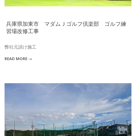
兵庫県加東市 マダムＪゴルフ倶楽部 ゴルフ練
習場改修工事
2015-
04-
弊社元請け施工
29
READ MORE →