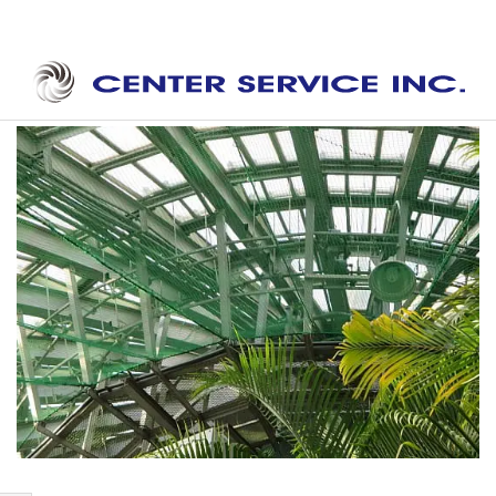
Skip
to
content
セ
Secondary
ン
Navigation
タ
Menu
ー
サ
ー
ビ
ス